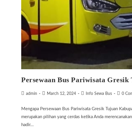
Persewaan Bus Pariwisata Gresik
Post
Post
Post
Post
admin
March 12, 2024
Info Sewa Bus
0 Co
author:
published:
category:
commen
Mengapa Persewaan Bus Pariwisata Gresik Tujuan Kabup
merupakan pilihan yang cerdas ketika Anda merencanakan 
hadir…