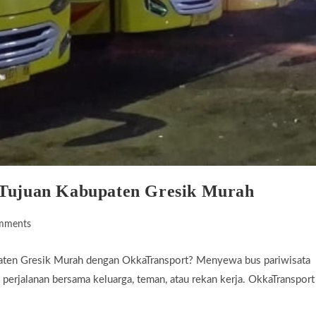
 Tujuan Kabupaten Gresik Murah
mments
ts:
aten Gresik Murah dengan OkkaTransport? Menyewa bus pariwisata
perjalanan bersama keluarga, teman, atau rekan kerja. OkkaTransport