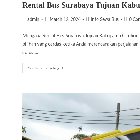
Rental Bus Surabaya Tujuan Kab
Post
Post
Post
Post
admin
March 12, 2024
Info Sewa Bus
0 Co
author:
published:
category:
commen
Mengapa Rental Bus Surabaya Tujuan Kabupaten Cirebon
pilihan yang cerdas ketika Anda merencanakan perjalanan 
solusi…
Rental
Continue Reading
Bus
Surabaya
Tujuan
Kabupaten
Cirebon
Murah