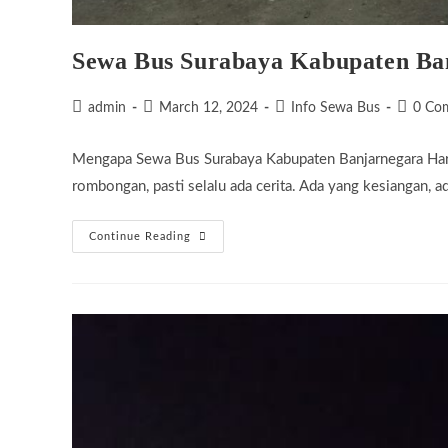
Sewa Bus Surabaya Kabupaten Ba
Post
Post
Post
Post
admin
March 12, 2024
Info Sewa Bus
0 Co
author:
published:
category:
commen
Mengapa Sewa Bus Surabaya Kabupaten Banjarnegara Harg
rombongan, pasti selalu ada cerita. Ada yang kesiangan, 
Sewa
Continue Reading
Bus
Surabaya
Kabupaten
Banjarnegara
Harga
Terjangkau