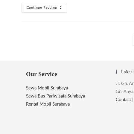
Persewaan
Continue Reading
Bus
Pariwisata
Gresik
Tujuan
Kabupaten
Gresik
Murah
Lokas
Our Service
Jl. Gn. A
Sewa Mobil Surabaya
Gn. Anya
Sewa Bus Pariwisata Surabaya
Contact
Rental Mobil Surabaya