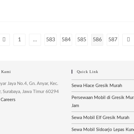
1
…
583
584
585
586
587
Go to the previous page
Go 
i Kami
Quick Link
nyar Jaya No.4, Gn. Anyar, Kec.
Sewa Hiace Gresik Murah
r, Surabaya, Jawa Timur 60294
Persewaan Mobil di Gresik Mur
|
Careers
Jam
Sewa Mobil Elf Gresik Murah
Sewa Mobil Sidoarjo Lepas Kun