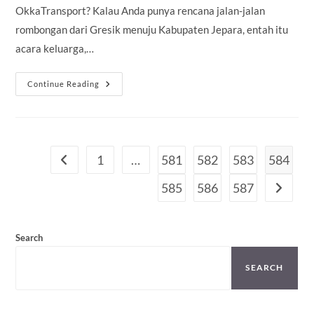
OkkaTransport? Kalau Anda punya rencana jalan-jalan
rombongan dari Gresik menuju Kabupaten Jepara, entah itu
acara keluarga,…
Persewaan
Continue Reading
Bus
Pariwisata
Gresik
Tujuan
Kabupaten
Jepara
Harga
1
…
581
582
583
584
Go to the previous page
Terjangkau
585
586
587
Go to th
Search
SEARCH