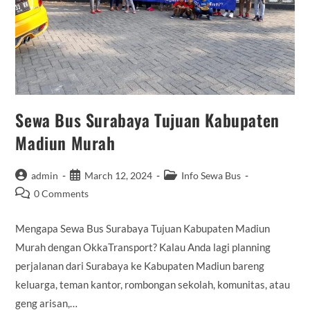
Sewa Bus Surabaya Tujuan Kabupaten
Madiun Murah
Post
Post
Post
admin
March 12, 2024
Info Sewa Bus
author:
published:
category:
Post
0 Comments
comments:
Mengapa Sewa Bus Surabaya Tujuan Kabupaten Madiun
Murah dengan OkkaTransport? Kalau Anda lagi planning
perjalanan dari Surabaya ke Kabupaten Madiun bareng
keluarga, teman kantor, rombongan sekolah, komunitas, atau
geng arisan,…