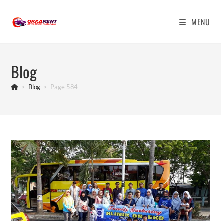
Skip
to
MENU
content
Blog
>
Blog
>
Page 584