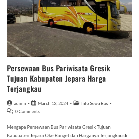
Persewaan Bus Pariwisata Gresik
Tujuan Kabupaten Jepara Harga
Terjangkau
Post
Post
Post
admin
March 12, 2024
Info Sewa Bus
author:
published:
category:
Post
0 Comments
comments:
Mengapa Persewaan Bus Pariwisata Gresik Tujuan
Kabupaten Jepara Oke Banget dan Harganya Terjangkau di