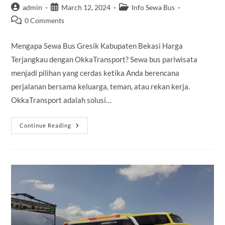
Post
Post
Post
admin
March 12, 2024
Info Sewa Bus
author:
published:
category:
Post
0 Comments
comments:
Mengapa Sewa Bus Gresik Kabupaten Bekasi Harga
Terjangkau dengan OkkaTransport? Sewa bus pariwisata
menjadi pilihan yang cerdas ketika Anda berencana
perjalanan bersama keluarga, teman, atau rekan kerja.
OkkaTransport adalah solusi…
Sewa
Continue Reading
Bus
Gresik
Kabupaten
Bekasi
Harga
Terjangkau