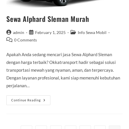
Sewa Alphard Sleman Murah
Post
Post
Post
admin
February 1, 2025
Info Sewa Mobil
author:
published:
category:
Post
0 Comments
comments:
Apakah Anda sedang mencari jasa Sewa Alphard Sleman
dengan harga terbaik? Okkatransport hadir sebagai solusi
transportasi mewah yang nyaman, aman, dan terpercaya.
Dengan layanan profesional, kami siap memenuhi kebutuhan
perjalanan…
Sewa
Continue Reading
Alphard
Sleman
Murah