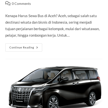
author:
published:
category:
Post
0 Comments
comments:
Kenapa Harus Sewa Bus di Aceh? Aceh, sebagai salah satu
destinasi wisata dan bisnis di Indonesia, sering menjadi
tujuan perjalanan berbagai kelompok, mulai dari wisatawan,
pelajar, hingga rombongan kerja. Untuk…
Sewa
Continue Reading
Bus
Murah
Di
Aceh