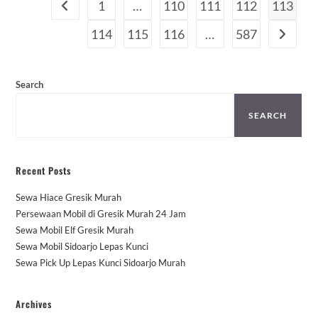
1
…
110
111
112
113
Go to the previous page
114
115
116
…
587
Go to th
Search
SEARCH
Recent Posts
Sewa Hiace Gresik Murah
Persewaan Mobil di Gresik Murah 24 Jam
Sewa Mobil Elf Gresik Murah
Sewa Mobil Sidoarjo Lepas Kunci
Sewa Pick Up Lepas Kunci Sidoarjo Murah
Archives