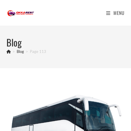
Skip
to
MENU
content
Blog
>
Blog
>
Page 113