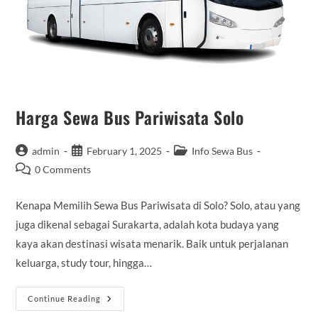
Harga Sewa Bus Pariwisata Solo
Post
Post
Post
admin
February 1, 2025
Info Sewa Bus
author:
published:
category:
Post
0 Comments
comments:
Kenapa Memilih Sewa Bus Pariwisata di Solo? Solo, atau yang
juga dikenal sebagai Surakarta, adalah kota budaya yang
kaya akan destinasi wisata menarik. Baik untuk perjalanan
keluarga, study tour, hingga…
Harga
Continue Reading
Sewa