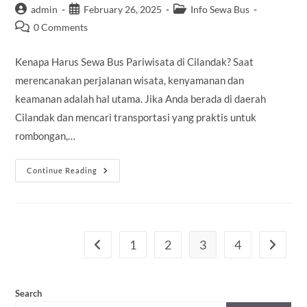
Post
Post
Post
admin
February 26, 2025
Info Sewa Bus
author:
published:
category:
Post
0 Comments
comments:
Kenapa Harus Sewa Bus Pariwisata di Cilandak? Saat
merencanakan perjalanan wisata, kenyamanan dan
keamanan adalah hal utama. Jika Anda berada di daerah
Cilandak dan mencari transportasi yang praktis untuk
rombongan,…
Sewa
Continue Reading
Bus
Pariwisata
Di
Cilandak
1
2
3
4
Go to the previous page
Go to th
Search