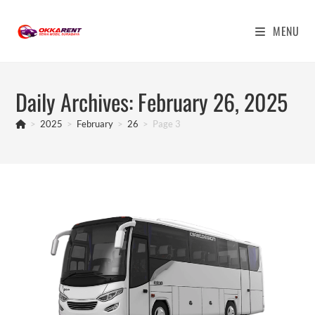
Skip
to
MENU
content
Daily Archives: February 26, 2025
>
2025
>
February
>
26
>
Page 3