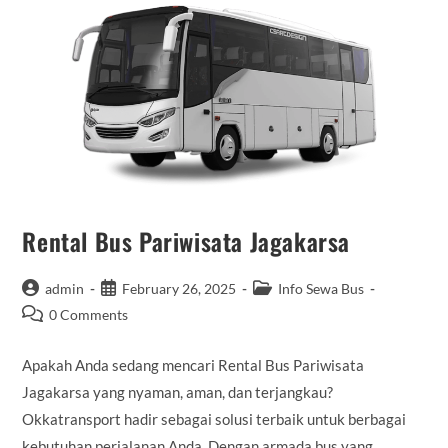
Rental Bus Pariwisata Jagakarsa
Post
Post
Post
admin
February 26, 2025
Info Sewa Bus
author:
published:
category:
Post
0 Comments
comments:
Apakah Anda sedang mencari Rental Bus Pariwisata
Jagakarsa yang nyaman, aman, dan terjangkau?
Okkatransport hadir sebagai solusi terbaik untuk berbagai
kebutuhan perjalanan Anda. Dengan armada bus yang