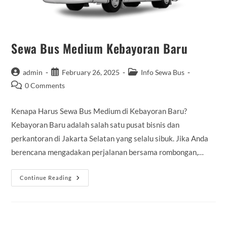
Sewa Bus Medium Kebayoran Baru
Post
Post
Post
admin
February 26, 2025
Info Sewa Bus
author:
published:
category:
Post
0 Comments
comments:
Kenapa Harus Sewa Bus Medium di Kebayoran Baru?
Kebayoran Baru adalah salah satu pusat bisnis dan
perkantoran di Jakarta Selatan yang selalu sibuk. Jika Anda
berencana mengadakan perjalanan bersama rombongan,…
Sewa
Continue Reading
Bus
Medium
Kebayoran
Baru