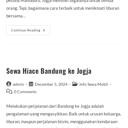
pesona Malioboro, Jogja memiliki segalanya untuk semua
orang. Tapi, bagaimana cara terbaik untuk menikmati liburan
bersama…
Sewa
Continue Reading
Hiace
Jogja
Murah
Sewa Hiace Bandung ke Jogja
Post
Post
Post
admin
December 5, 2024
Info Sewa Mobil
author:
published:
category:
Post
0 Comments
comments:
Melakukan perjalanan dari Bandung ke Jogja adalah
pengalaman yang mengasyikkan. Baik untuk urusan keluarga,
liburan, maupun perjalanan bisnis, menggunakan kendaraan