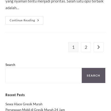
yang nyaman tentu menjadi prioritas. Salah satu opsi terbaik
adalah…
Sewa
Continue Reading
Hiace
Bandung
Ke
Jogja
1
2
Go to th
Search
SEARCH
Recent Posts
Sewa Hiace Gresik Murah
Persewaan Mobil di Gresik Murah 24 Jam