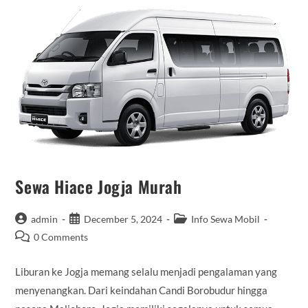
Sewa Hiace Jogja Murah
Post
Post
Post
admin
December 5, 2024
Info Sewa Mobil
author:
published:
category:
Post
0 Comments
comments:
Liburan ke Jogja memang selalu menjadi pengalaman yang
menyenangkan. Dari keindahan Candi Borobudur hingga