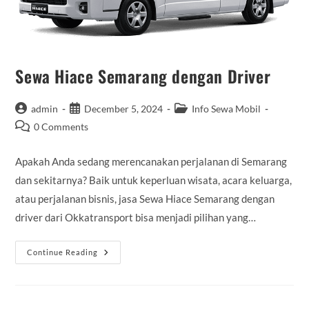
Sewa Hiace Semarang dengan Driver
Post
Post
Post
admin
December 5, 2024
Info Sewa Mobil
author:
published:
category:
Post
0 Comments
comments:
Apakah Anda sedang merencanakan perjalanan di Semarang
dan sekitarnya? Baik untuk keperluan wisata, acara keluarga,
atau perjalanan bisnis, jasa Sewa Hiace Semarang dengan
driver dari Okkatransport bisa menjadi pilihan yang…
Sewa
Continue Reading
Hiace
Semarang
Dengan
Driver